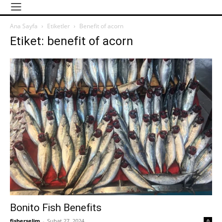
Ana Sayfa
Etiketler
Benefit of acorn
Etiket: benefit of acorn
Bonito Fish Benefits
fisherselim
-
Şubat 27, 2024
0