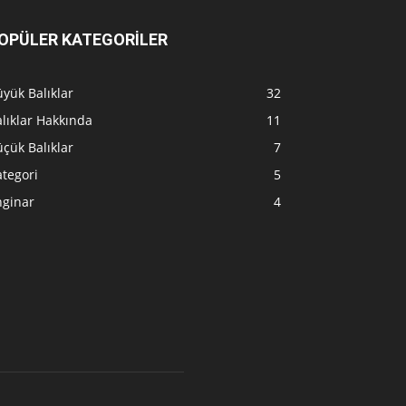
OPÜLER KATEGORİLER
yük Balıklar
32
lıklar Hakkında
11
çük Balıklar
7
tegori
5
nginar
4