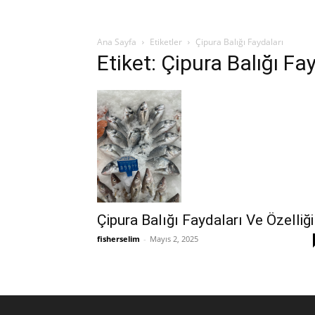
Ana Sayfa
Etiketler
Çipura Balığı Faydaları
Etiket: Çipura Balığı Fa
Çipura Balığı Faydaları Ve Özelliği
fisherselim
-
Mayıs 2, 2025