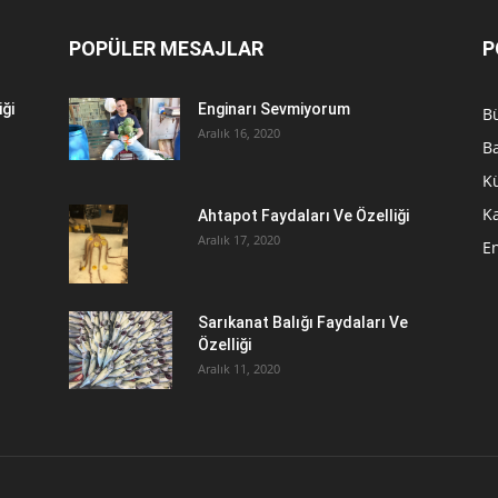
POPÜLER MESAJLAR
P
iği
Enginarı Sevmiyorum
Bü
Aralık 16, 2020
Ba
Kü
Ka
r
Ahtapot Faydaları Ve Özelliği
Aralık 17, 2020
E
Sarıkanat Balığı Faydaları Ve
Özelliği
Aralık 11, 2020