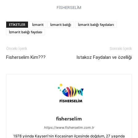
FİSHERSELİM
ETIKETLER
İzmarit
İzmarit balığı
İzmarit balığı faydaları
İzmarit balığı faydası
Önceki İçerik
Sonraki İçerik
Fisherselim Kim???
Istakoz Faydaları ve özelliği
fisherselim
https://www.fisherselim.com.tr
1978 yılında Kayseri'nin Kocasinan ilçesinde doğdum, 27 yaşında