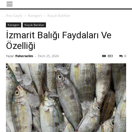
Ana Sayfa
Kategori
Küçük Balıklar
Kategori
Küçük Balıklar
İzmarit Balığı Faydaları Ve
Özelliği
Yazar
fisherselim
-
Ekim 25, 2024
883
0