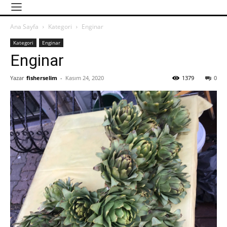
Ana Sayfa
Kategori
Enginar
Kategori
Enginar
Enginar
Yazar
fisherselim
-
Kasım 24, 2020
1379
0