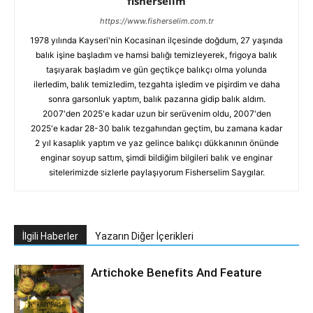
fisherselim
https://www.fisherselim.com.tr
1978 yılında Kayseri'nin Kocasinan ilçesinde doğdum, 27 yaşında
balık işine başladım ve hamsi balığı temizleyerek, frigoya balık
taşıyarak başladım ve gün geçtikçe balıkçı olma yolunda
ilerledim, balık temizledim, tezgahta işledim ve pişirdim ve daha
sonra garsonluk yaptım, balık pazarına gidip balık aldım.
2007'den 2025'e kadar uzun bir serüvenim oldu, 2007'den
2025'e kadar 28-30 balık tezgahından geçtim, bu zamana kadar
2 yıl kasaplık yaptım ve yaz gelince balıkçı dükkanının önünde
enginar soyup sattım, şimdi bildiğim bilgileri balık ve enginar
sitelerimizde sizlerle paylaşıyorum Fisherselim Saygılar.
İlgili Haberler
Yazarın Diğer İçerikleri
Artichoke Benefits And Feature