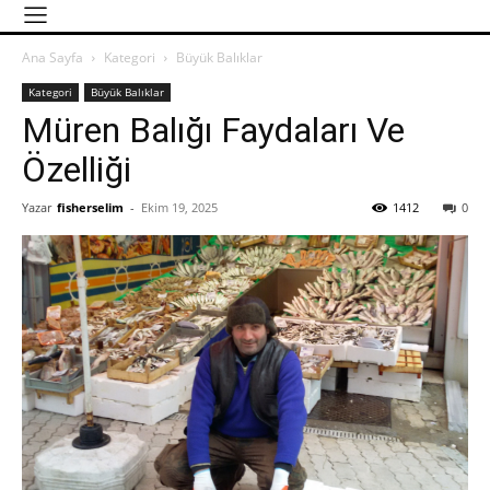
Ana Sayfa
Kategori
Büyük Balıklar
Kategori
Büyük Balıklar
Müren Balığı Faydaları Ve
Özelliği
Yazar
fisherselim
-
Ekim 19, 2025
1412
0