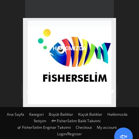
HAKKIMIZDA
BIZI TAKIP EDIN
Ana Sayfa
Kategori
Büyük Balıklar
Küçük Balıklar
Hakkımızda
İletişim
🐟 FisherSelim Balık Takvimi
🌿 FisherSelim Enginar Takvimi
Checkout
My account
🐟
Login/Register