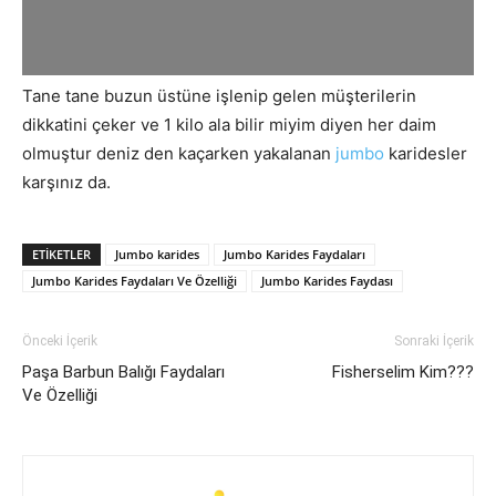
Tane tane buzun üstüne işlenip gelen müşterilerin
dikkatini çeker ve 1 kilo ala bilir miyim diyen her daim
olmuştur deniz den kaçarken yakalanan
jumbo
karidesler
karşınız da.
ETIKETLER
Jumbo karides
Jumbo Karides Faydaları
Jumbo Karides Faydaları Ve Özelliği
Jumbo Karides Faydası
Önceki İçerik
Sonraki İçerik
Paşa Barbun Balığı Faydaları
Fisherselim Kim???
Ve Özelliği