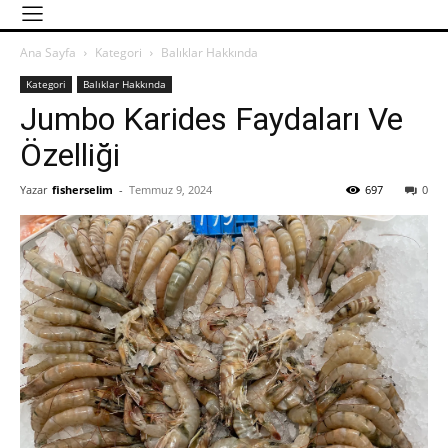
Ana Sayfa
Kategori
Balıklar Hakkında
Kategori
Balıklar Hakkında
Jumbo Karides Faydaları Ve
Özelliği
Yazar
fisherselim
-
Temmuz 9, 2024
697
0