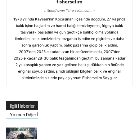
fisherselim
https://www.fisherselim.com.tr
1978 yılında Kayseri'nin Kocasinan ilçesinde doğdum, 27 yaşında
balık işine başladım ve hamsi balığı temizleyerek, frigoya balık
taşıyarak başladım ve gün geçtikçe balıkçı olma yolunda
ilerledim, balık temizledim, tezgahta işledim ve pişirdim ve daha
sonra garsonluk yaptım, balık pazarına gidip balık aldım.
2007'den 2025'e kadar uzun bir serüvenim oldu, 2007'den
2025'e kadar 28-30 balık tezgahından geçtim, bu zamana kadar
2 yıl kasaplık yaptım ve yaz gelince balıkçı dükkanının önünde
enginar soyup sattım, şimdi bildiğim bilgileri balık ve enginar
sitelerimizde sizlerle paylaşıyorum Fisherselim Saygılar.
İlgili Haberler
Yazarın Diğer İçerikleri
T
ü