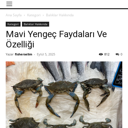
Ana Sayfa
Kategori
Balıklar Hakkında
Kategori
Balıklar Hakkında
Mavi Yengeç Faydaları Ve
Özelliği
Yazar
fisherselim
-
Eylül 5, 2025
812
0