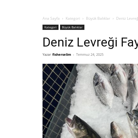
Ana Sayfa
Kategori
Büyük Balıklar
Deniz Levreği
Kategori
Büyük Balıklar
Deniz Levreği Fay
Yazar
fisherselim
-
Temmuz 24, 2025