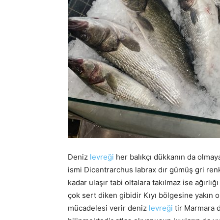
Deniz
levreği
her balıkçı dükkanın da olmayan 
ismi Dicentrarchus labrax dır gümüş gri renk
kadar ulaşır tabi oltalara takılmaz ise ağırlığ
çok sert diken gibidir Kıyı bölgesine yakın o
mücadelesi verir deniz
levreği
tir Marmara d