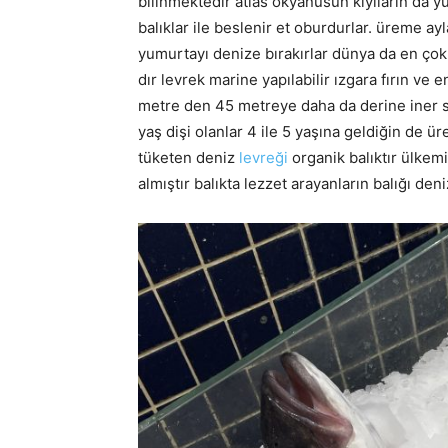
bilinmektedir atlas okyanusun kıyıların da y
balıklar ile beslenir et oburdurlar. üreme ayl
yumurtayı denize bırakırlar dünya da en çok 
dır levrek marine yapılabilir ızgara fırın ve 
metre den 45 metreye daha da derine iner sü
yaş dişi olanlar 4 ile 5 yaşına geldiğin de 
tüketen deniz
levreği
organik balıktır ülkemi
almıştır balıkta lezzet arayanların balığı den