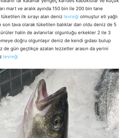
uvalanır lar kalamar yengeç karides kabuklular ve küçük
arı mart ve aralık ayında 150 bin ile 200 bin tane
tüketilen ilk sırayı alan deniz
levreği
olmuştur eti yağlı
en son tava olarak tüketilen balıklar dan oldu deniz de 5
rüler halin de avlanırlar olgunluğu erkekler 2 ile 3
üremeye doğru olgunlaşır deniz de kendi gıdası bulup
z de gün geçtikçe azalan lezzetler arasın da yerini
iz
levreği