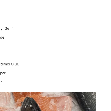
yi Gelir,
nde.
dımcı Olur.
par.
r.