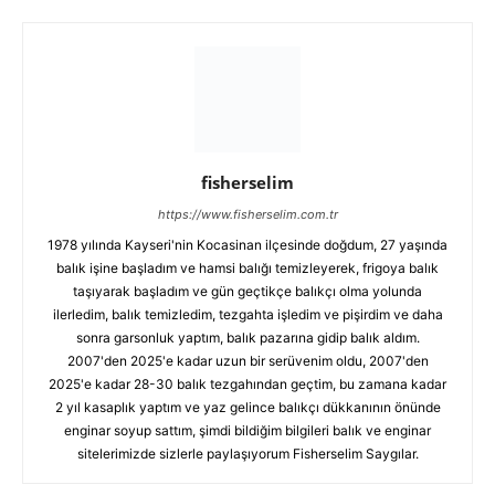
fisherselim
https://www.fisherselim.com.tr
1978 yılında Kayseri'nin Kocasinan ilçesinde doğdum, 27 yaşında
balık işine başladım ve hamsi balığı temizleyerek, frigoya balık
taşıyarak başladım ve gün geçtikçe balıkçı olma yolunda
ilerledim, balık temizledim, tezgahta işledim ve pişirdim ve daha
sonra garsonluk yaptım, balık pazarına gidip balık aldım.
2007'den 2025'e kadar uzun bir serüvenim oldu, 2007'den
2025'e kadar 28-30 balık tezgahından geçtim, bu zamana kadar
2 yıl kasaplık yaptım ve yaz gelince balıkçı dükkanının önünde
enginar soyup sattım, şimdi bildiğim bilgileri balık ve enginar
sitelerimizde sizlerle paylaşıyorum Fisherselim Saygılar.