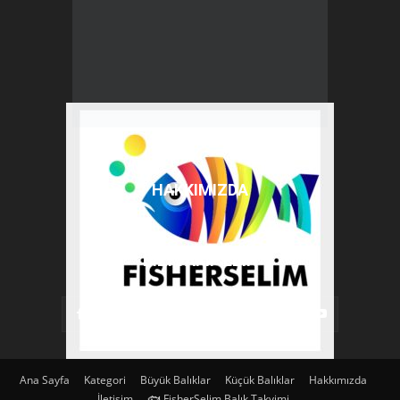
HAKKIMIZDA
BIZI TAKIP EDIN
Ana Sayfa
Kategori
Büyük Balıklar
Küçük Balıklar
Hakkımızda
İletişim
🐟 FisherSelim Balık Takvimi